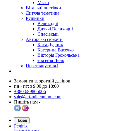
Міста
Вітальні листівки
Дитяча тематика
Рушники
Великодні
Дитячі Великодні
Спасівські
Авторські сюжети
Катя Дудник
Катерина Васечко
Вікторія Грохольська
Євгенія Лень
Переглянути всі
Замовити зворотній дзвінок
пн - пт: з 9:00 до 18:00
+380 689805006
sale@art-millennium.com
Пишіть нам -
Назад
Релігія