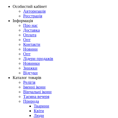
Особистий кабінет
Авторизація
Реєстрація
Інформація
Про нас
Доставка
Оплата
Опт
Контакти
Новини
Опт
Лідери продажів
Новинки
Знижки
Відгуки
Каталог товарів
Релігія
Іменні ікони
Вінчальні ікони
Таємна вечеря
Природа
Тварини
Квіти
Люди