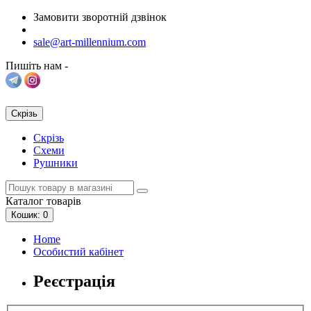
Замовити зворотній дзвінок
sale@art-millennium.com
Пишіть нам -
Скрізь
Скрізь
Схеми
Рушники
Каталог
товарів
Кошик
: 0
Home
Особистий кабінет
Реєстрація