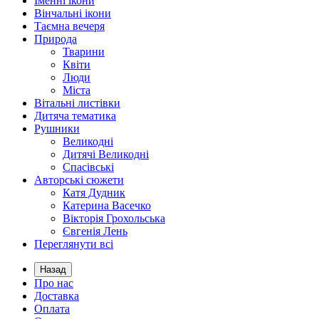
Іменні ікони
Вінчальні ікони
Таємна вечеря
Природа
Тварини
Квіти
Люди
Міста
Вітальні листівки
Дитяча тематика
Рушники
Великодні
Дитячі Великодні
Спасівські
Авторські сюжети
Катя Дудник
Катерина Васечко
Вікторія Грохольська
Євгенія Лень
Переглянути всі
Назад
Про нас
Доставка
Оплата