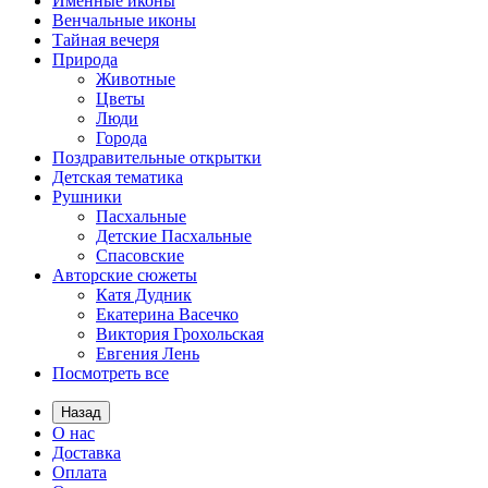
Именные иконы
Венчальные иконы
Тайная вечеря
Природа
Животные
Цветы
Люди
Города
Поздравительные открытки
Детская тематика
Рушники
Пасхальные
Детские Пасхальные
Спасовские
Авторские сюжеты
Катя Дудник
Екатерина Васечко
Виктория Грохольская
Евгения Лень
Посмотреть все
Назад
О нас
Доставка
Оплата