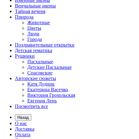
Именные иконы
Венчальные иконы
Тайная вечеря
Природа
Животные
Цветы
Люди
Города
Поздравительные открытки
Детская тематика
Рушники
Пасхальные
Детские Пасхальные
Спасовские
Авторские сюжеты
Катя Дудник
Екатерина Васечко
Виктория Грохольская
Евгения Лень
Посмотреть все
Назад
О нас
Доставка
Оплата