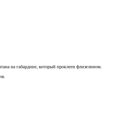
тана на габардине, который проклеен флизелином.
ия.