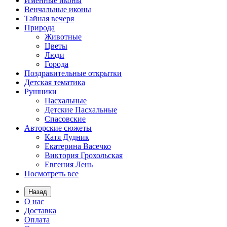
Именные иконы
Венчальные иконы
Тайная вечеря
Природа
Животные
Цветы
Люди
Города
Поздравительные открытки
Детская тематика
Рушники
Пасхальные
Детские Пасхальные
Спасовские
Авторские сюжеты
Катя Дудник
Екатерина Васечко
Виктория Грохольская
Евгения Лень
Посмотреть все
Назад
О нас
Доставка
Оплата