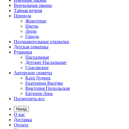
Именные иконы
Венчальные иконы
Тайная вечеря
Природа
Животные
Цветы
Люди
Города
Поздравительные открытки
Детская тематика
Рушники
Пасхальные
Детские Пасхальные
Спасовские
Авторские сюжеты
Катя Дудник
Екатерина Васечко
Виктория Грохольская
Евгения Лень
Посмотреть все
Назад
О нас
Доставка
Оплата