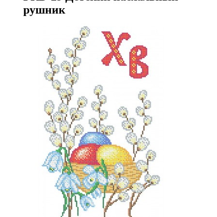
рушник