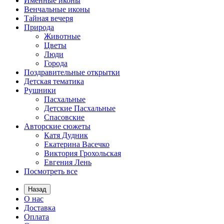
Именные иконы
Венчальные иконы
Тайная вечеря
Природа
Животные
Цветы
Люди
Города
Поздравительные открытки
Детская тематика
Рушники
Пасхальные
Детские Пасхальные
Спасовские
Авторские сюжеты
Катя Дудник
Екатерина Васечко
Виктория Грохольская
Евгения Лень
Посмотреть все
Назад
О нас
Доставка
Оплата