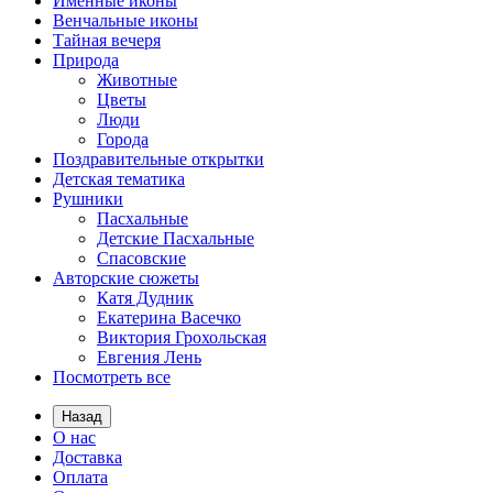
Именные иконы
Венчальные иконы
Тайная вечеря
Природа
Животные
Цветы
Люди
Города
Поздравительные открытки
Детская тематика
Рушники
Пасхальные
Детские Пасхальные
Спасовские
Авторские сюжеты
Катя Дудник
Екатерина Васечко
Виктория Грохольская
Евгения Лень
Посмотреть все
Назад
О нас
Доставка
Оплата