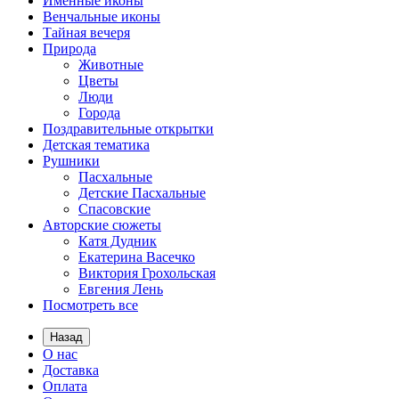
Именные иконы
Венчальные иконы
Тайная вечеря
Природа
Животные
Цветы
Люди
Города
Поздравительные открытки
Детская тематика
Рушники
Пасхальные
Детские Пасхальные
Спасовские
Авторские сюжеты
Катя Дудник
Екатерина Васечко
Виктория Грохольская
Евгения Лень
Посмотреть все
Назад
О нас
Доставка
Оплата