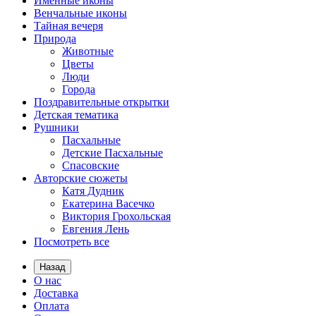
Именные иконы
Венчальные иконы
Тайная вечеря
Природа
Животные
Цветы
Люди
Города
Поздравительные открытки
Детская тематика
Рушники
Пасхальные
Детские Пасхальные
Спасовские
Авторские сюжеты
Катя Дудник
Екатерина Васечко
Виктория Грохольская
Евгения Лень
Посмотреть все
Назад
О нас
Доставка
Оплата