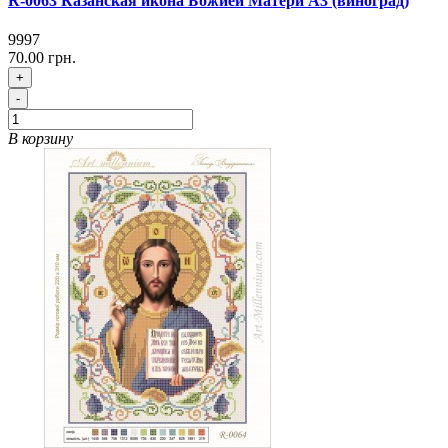
R-0063 Казанская икона Божией Матери А3 (виноград)
9997
70.00 грн.
+
-
В корзину