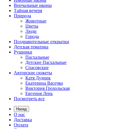
Именные иконы
Венчальные иконы
Тайная вечеря
Природа
Животные
Цветы
Люди
Города
Поздравительные открытки
Детская тематика
Рушники
Пасхальные
Детские Пасхальные
Спасовские
Авторские сюжеты
Катя Дудник
Екатерина Васечко
Виктория Грохольская
Евгения Лень
Посмотреть все
Назад
О нас
Доставка
Оплата