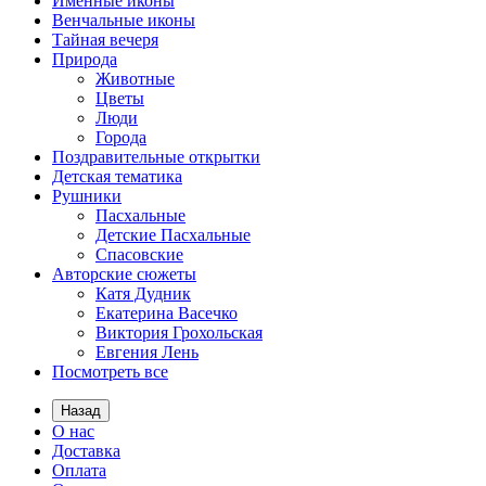
Именные иконы
Венчальные иконы
Тайная вечеря
Природа
Животные
Цветы
Люди
Города
Поздравительные открытки
Детская тематика
Рушники
Пасхальные
Детские Пасхальные
Спасовские
Авторские сюжеты
Катя Дудник
Екатерина Васечко
Виктория Грохольская
Евгения Лень
Посмотреть все
Назад
О нас
Доставка
Оплата