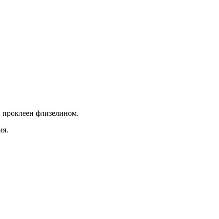
й проклеен флизелином.
ия.