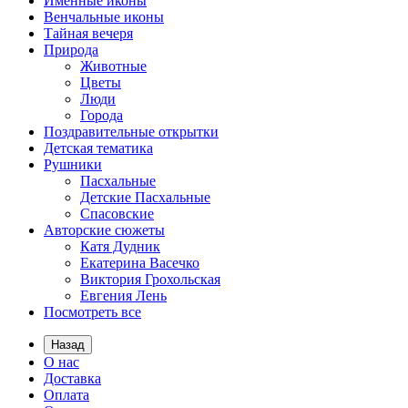
Именные иконы
Венчальные иконы
Тайная вечеря
Природа
Животные
Цветы
Люди
Города
Поздравительные открытки
Детская тематика
Рушники
Пасхальные
Детские Пасхальные
Спасовские
Авторские сюжеты
Катя Дудник
Екатерина Васечко
Виктория Грохольская
Евгения Лень
Посмотреть все
Назад
О нас
Доставка
Оплата