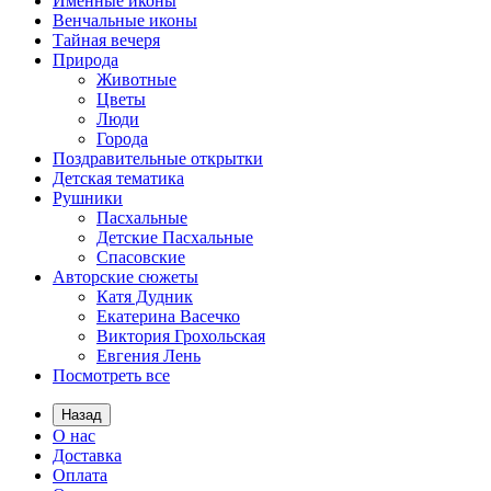
Именные иконы
Венчальные иконы
Тайная вечеря
Природа
Животные
Цветы
Люди
Города
Поздравительные открытки
Детская тематика
Рушники
Пасхальные
Детские Пасхальные
Спасовские
Авторские сюжеты
Катя Дудник
Екатерина Васечко
Виктория Грохольская
Евгения Лень
Посмотреть все
Назад
О нас
Доставка
Оплата