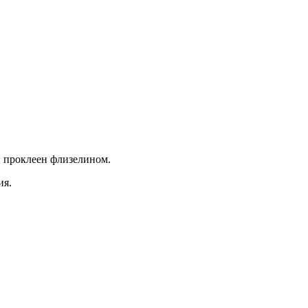
й проклеен флизелином.
ия.