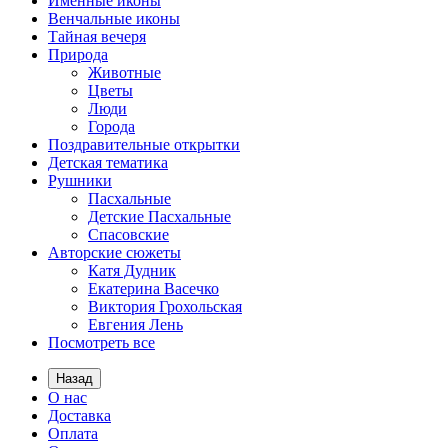
Именные иконы
Венчальные иконы
Тайная вечеря
Природа
Животные
Цветы
Люди
Города
Поздравительные открытки
Детская тематика
Рушники
Пасхальные
Детские Пасхальные
Спасовские
Авторские сюжеты
Катя Дудник
Екатерина Васечко
Виктория Грохольская
Евгения Лень
Посмотреть все
Назад
О нас
Доставка
Оплата