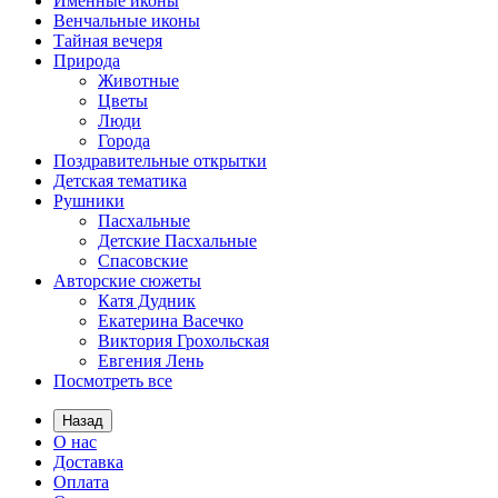
Именные иконы
Венчальные иконы
Тайная вечеря
Природа
Животные
Цветы
Люди
Города
Поздравительные открытки
Детская тематика
Рушники
Пасхальные
Детские Пасхальные
Спасовские
Авторские сюжеты
Катя Дудник
Екатерина Васечко
Виктория Грохольская
Евгения Лень
Посмотреть все
Назад
О нас
Доставка
Оплата