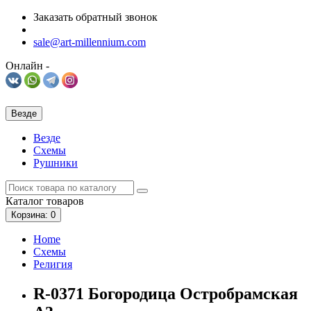
Заказать обратный звонок
sale@art-millennium.com
Онлайн -
Везде
Везде
Схемы
Рушники
Каталог
товаров
Корзина
: 0
Home
Схемы
Религия
R-0371 Богородица Остробрамская