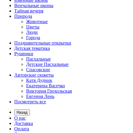
Именные иконы
Венчальные иконы
Тайная вечеря
Природа
Животные
Цветы
Люди
Города
Поздравительные открытки
Детская тематика
Рушники
Пасхальные
Детские Пасхальные
Спасовские
Авторские сюжеты
Катя Дудник
Екатерина Васечко
Виктория Грохольская
Евгения Лень
Посмотреть все
Назад
О нас
Доставка
Оплата