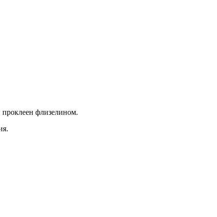
й проклеен флизелином.
ия.