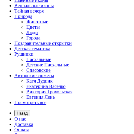
Именные иконы
Венчальные иконы
Тайная вечеря
Природа
Животные
Цветы
Люди
Города
Поздравительные открытки
Детская тематика
Рушники
Пасхальные
Детские Пасхальные
Спасовские
Авторские сюжеты
Катя Дудник
Екатерина Васечко
Виктория Грохольская
Евгения Лень
Посмотреть все
Назад
О нас
Доставка
Оплата