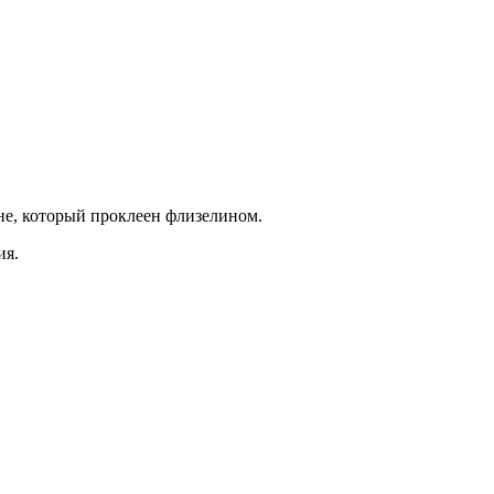
не, который проклеен флизелином.
ия.