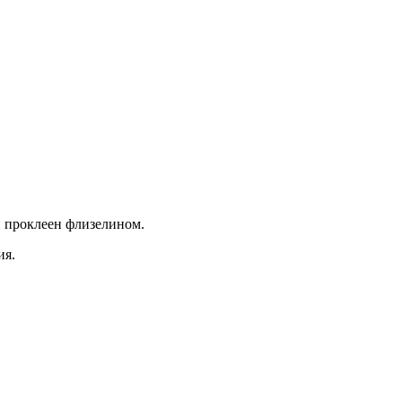
й проклеен флизелином.
ия.