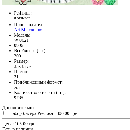
Рейтинг:
0 отзывов
Производитель:
Art Millennium
Модель:
W-0621
9996
Вес бисера (гр.):
200
Размер:
33x33 см
Цветов:
21
Приближенный формат:
A3
Количество бисерин (шт):
9785
Дополнительно:
Набор бисера Preciosa
+300.00 грн.
Цена:
105.00 грн.
Есть в наличии