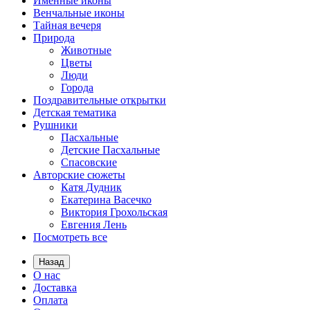
Именные иконы
Венчальные иконы
Тайная вечеря
Природа
Животные
Цветы
Люди
Города
Поздравительные открытки
Детская тематика
Рушники
Пасхальные
Детские Пасхальные
Спасовские
Авторские сюжеты
Катя Дудник
Екатерина Васечко
Виктория Грохольская
Евгения Лень
Посмотреть все
Назад
О нас
Доставка
Оплата