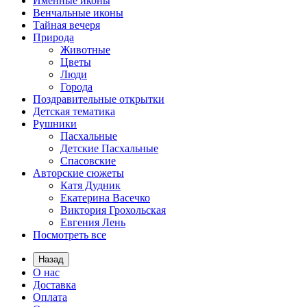
Именные иконы
Венчальные иконы
Тайная вечеря
Природа
Животные
Цветы
Люди
Города
Поздравительные открытки
Детская тематика
Рушники
Пасхальные
Детские Пасхальные
Спасовские
Авторские сюжеты
Катя Дудник
Екатерина Васечко
Виктория Грохольская
Евгения Лень
Посмотреть все
Назад
О нас
Доставка
Оплата