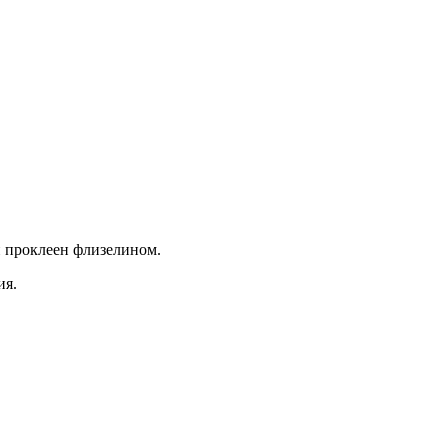
й проклеен флизелином.
ия.