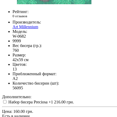
Рейтинг:
0 отзывов
Производитель:
Art Millennium
Модель:
W-0682
9999
Вес бисера (гр.):
760
Размер:
42x59 см
Цветов:
13
Приближенный формат:
A2
Количество бисерин (шт):
56095
Дополнительно:
Набор бисера Preciosa
+1 216.00 грн.
Цена:
160.00 грн.
Есть в наличии