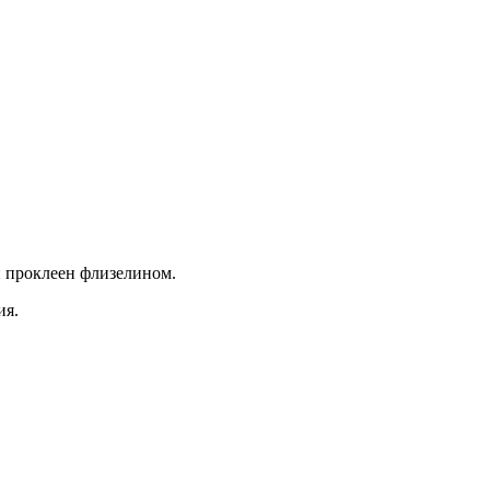
й проклеен флизелином.
ия.