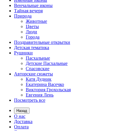
Именные иконы
Венчальные иконы
Тайная вечеря
Природа
Животные
Цветы
Люди
Города
Поздравительные открытки
Детская тематика
Рушники
Пасхальные
Детские Пасхальные
Спасовские
Авторские сюжеты
Катя Дудник
Екатерина Васечко
Виктория Грохольская
Евгения Лень
Посмотреть все
Назад
О нас
Доставка
Оплата