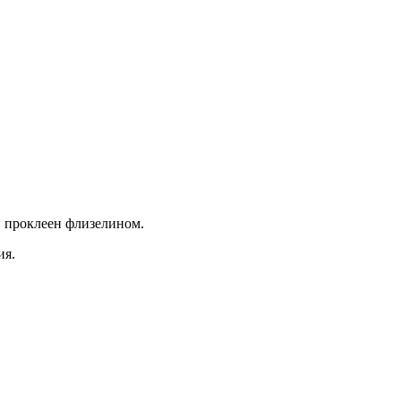
й проклеен флизелином.
ия.