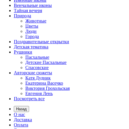
Именные иконы
Венчальные иконы
Тайная вечеря
Природа
Животные
Цветы
Люди
Города
Поздравительные открытки
Детская тематика
Рушники
Пасхальные
Детские Пасхальные
Спасовские
Авторские сюжеты
Катя Дудник
Екатерина Васечко
Виктория Грохольская
Евгения Лень
Посмотреть все
Назад
О нас
Доставка
Оплата