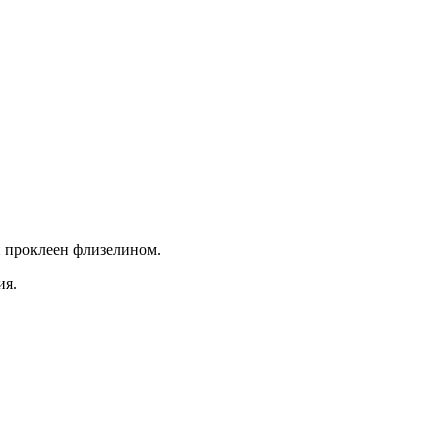
й проклеен флизелином.
ия.