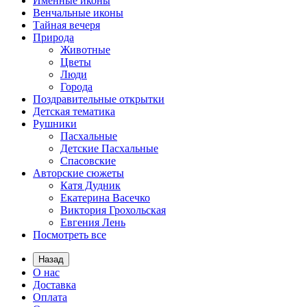
Именные иконы
Венчальные иконы
Тайная вечеря
Природа
Животные
Цветы
Люди
Города
Поздравительные открытки
Детская тематика
Рушники
Пасхальные
Детские Пасхальные
Спасовские
Авторские сюжеты
Катя Дудник
Екатерина Васечко
Виктория Грохольская
Евгения Лень
Посмотреть все
Назад
О нас
Доставка
Оплата