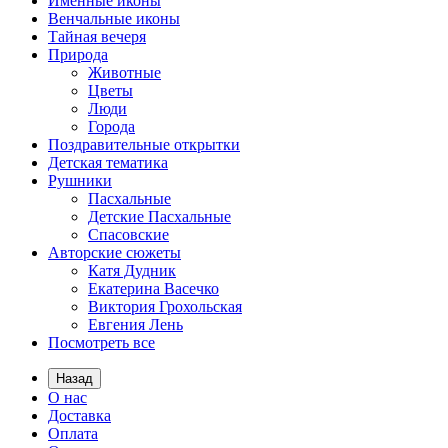
Именные иконы
Венчальные иконы
Тайная вечеря
Природа
Животные
Цветы
Люди
Города
Поздравительные открытки
Детская тематика
Рушники
Пасхальные
Детские Пасхальные
Спасовские
Авторские сюжеты
Катя Дудник
Екатерина Васечко
Виктория Грохольская
Евгения Лень
Посмотреть все
Назад
О нас
Доставка
Оплата