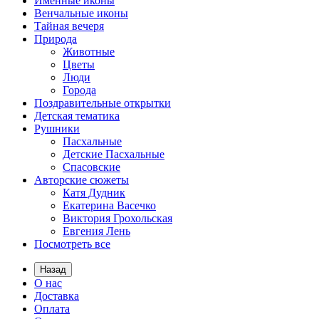
Именные иконы
Венчальные иконы
Тайная вечеря
Природа
Животные
Цветы
Люди
Города
Поздравительные открытки
Детская тематика
Рушники
Пасхальные
Детские Пасхальные
Спасовские
Авторские сюжеты
Катя Дудник
Екатерина Васечко
Виктория Грохольская
Евгения Лень
Посмотреть все
Назад
О нас
Доставка
Оплата