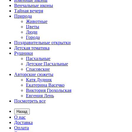
Именные иконы
Венчальные иконы
Тайная вечеря
Природа
Животные
Цветы
Люди
Города
Поздравительные открытки
Детская тематика
Рушники
Пасхальные
Детские Пасхальные
Спасовские
Авторские сюжеты
Катя Дудник
Екатерина Васечко
Виктория Грохольская
Евгения Лень
Посмотреть все
Назад
О нас
Доставка
Оплата