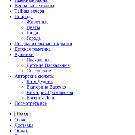
Именные иконы
Венчальные иконы
Тайная вечеря
Природа
Животные
Цветы
Люди
Города
Поздравительные открытки
Детская тематика
Рушники
Пасхальные
Детские Пасхальные
Спасовские
Авторские сюжеты
Катя Дудник
Екатерина Васечко
Виктория Грохольская
Евгения Лень
Посмотреть все
Назад
О нас
Доставка
Оплата