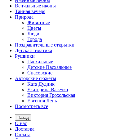
Именные иконы
Венчальные иконы
Тайная вечеря
Природа
Животные
Цветы
Люди
Города
Поздравительные открытки
Детская тематика
Рушники
Пасхальные
Детские Пасхальные
Спасовские
Авторские сюжеты
Катя Дудник
Екатерина Васечко
Виктория Грохольская
Евгения Лень
Посмотреть все
Назад
О нас
Доставка
Оплата