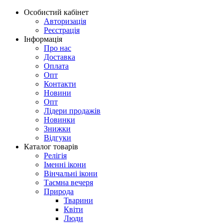
Особистий кабінет
Авторизація
Реєстрація
Інформація
Про нас
Доставка
Оплата
Опт
Контакти
Новини
Опт
Лідери продажів
Новинки
Знижки
Відгуки
Каталог товарів
Релігія
Іменні ікони
Вінчальні ікони
Таємна вечеря
Природа
Тварини
Квіти
Люди