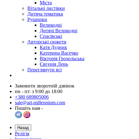
Міста
Вітальні листівки
Дитяча тематика
Рушники
Великодні
Дитячі Великодні
Спасівські
Авторські сюжети
Катя Дудник
Катерина Васечко
Вікторія Грохольська
Євгенія Лень
Переглянути всі
Замовити зворотній дзвінок
пн - пт: з 9:00 до 18:00
+380 689805006
sale@art-millennium.com
Пишіть нам -
Назад
Релігія