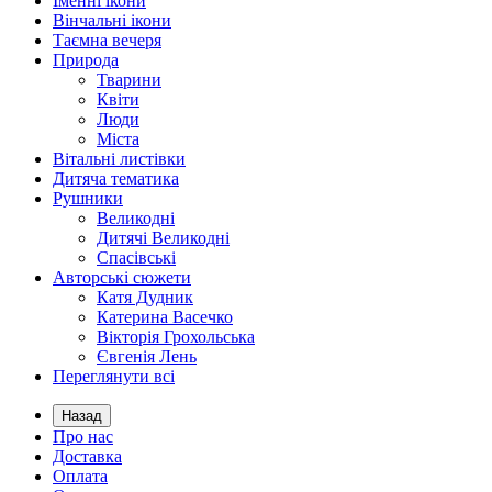
Іменні ікони
Вінчальні ікони
Таємна вечеря
Природа
Тварини
Квіти
Люди
Міста
Вітальні листівки
Дитяча тематика
Рушники
Великодні
Дитячі Великодні
Спасівські
Авторські сюжети
Катя Дудник
Катерина Васечко
Вікторія Грохольська
Євгенія Лень
Переглянути всі
Назад
Про нас
Доставка
Оплата