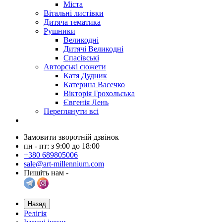
Міста
Вітальні листівки
Дитяча тематика
Рушники
Великодні
Дитячі Великодні
Спасівські
Авторські сюжети
Катя Дудник
Катерина Васечко
Вікторія Грохольська
Євгенія Лень
Переглянути всі
Замовити зворотній дзвінок
пн - пт: з 9:00 до 18:00
+380 689805006
sale@art-millennium.com
Пишіть нам -
Назад
Релігія