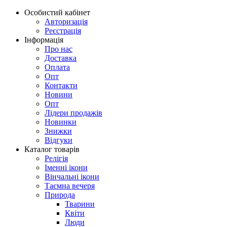
Особистий кабінет
Авторизація
Реєстрація
Інформація
Про нас
Доставка
Оплата
Опт
Контакти
Новини
Опт
Лідери продажів
Новинки
Знижки
Відгуки
Каталог товарів
Релігія
Іменні ікони
Вінчальні ікони
Таємна вечеря
Природа
Тварини
Квіти
Люди