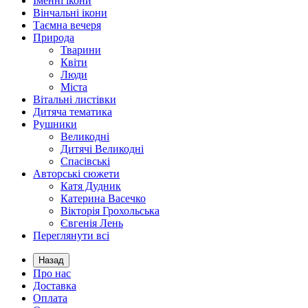
Іменні ікони
Вінчальні ікони
Таємна вечеря
Природа
Тварини
Квіти
Люди
Міста
Вітальні листівки
Дитяча тематика
Рушники
Великодні
Дитячі Великодні
Спасівські
Авторські сюжети
Катя Дудник
Катерина Васечко
Вікторія Грохольська
Євгенія Лень
Переглянути всі
Назад
Про нас
Доставка
Оплата