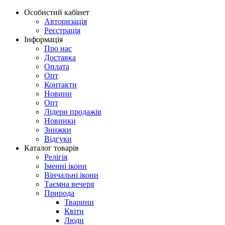
Особистий кабінет
Авторизація
Реєстрація
Інформація
Про нас
Доставка
Оплата
Опт
Контакти
Новини
Опт
Лідери продажів
Новинки
Знижки
Відгуки
Каталог товарів
Релігія
Іменні ікони
Вінчальні ікони
Таємна вечеря
Природа
Тварини
Квіти
Люди