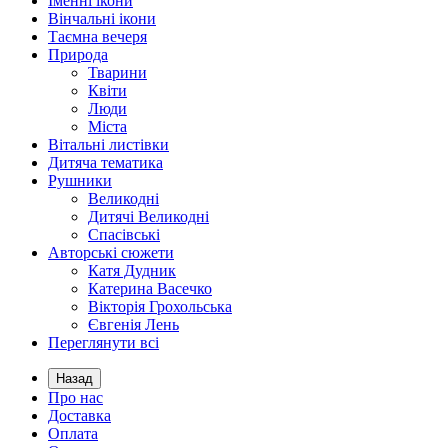
Іменні ікони
Вінчальні ікони
Таємна вечеря
Природа
Тварини
Квіти
Люди
Міста
Вітальні листівки
Дитяча тематика
Рушники
Великодні
Дитячі Великодні
Спасівські
Авторські сюжети
Катя Дудник
Катерина Васечко
Вікторія Грохольська
Євгенія Лень
Переглянути всі
Назад
Про нас
Доставка
Оплата