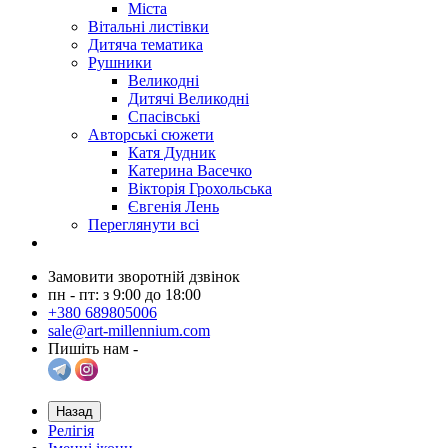
Міста
Вітальні листівки
Дитяча тематика
Рушники
Великодні
Дитячі Великодні
Спасівські
Авторські сюжети
Катя Дудник
Катерина Васечко
Вікторія Грохольська
Євгенія Лень
Переглянути всі
Замовити зворотній дзвінок
пн - пт: з 9:00 до 18:00
+380 689805006
sale@art-millennium.com
Пишіть нам -
Назад
Релігія