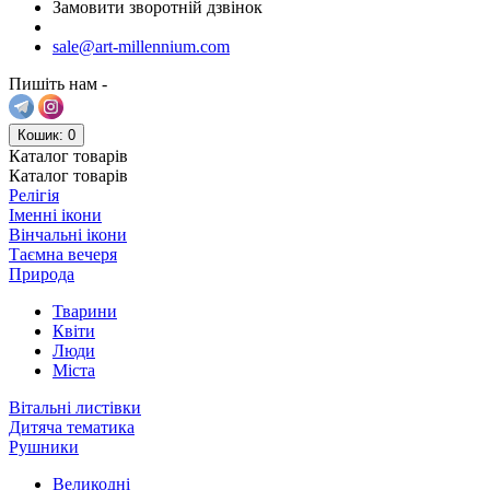
Замовити зворотній дзвінок
sale@art-millennium.com
Пишіть нам -
Кошик
: 0
Каталог
товарів
Каталог
товарів
Релігія
Іменні ікони
Вінчальні ікони
Таємна вечеря
Природа
Тварини
Квіти
Люди
Міста
Вітальні листівки
Дитяча тематика
Рушники
Великодні