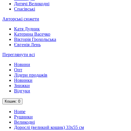
Дитячі Великодні
Спасівські
Авторські сюжети
Катя Дудник
Катерина Васечко
Вікторія Грохольська
Євгенія Лень
Переглянути всі
Новини
Опт
Лідери продажів
Новинки
Знижки
Відгуки
Кошик
: 0
Home
Рушники
Великодні
Дорослі (великий кошик) 33х55 см