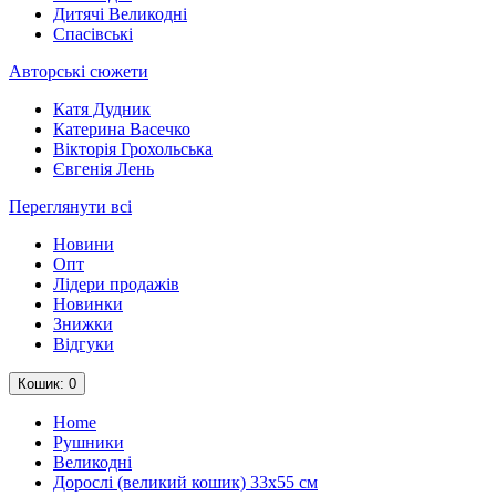
Дитячі Великодні
Спасівські
Авторські сюжети
Катя Дудник
Катерина Васечко
Вікторія Грохольська
Євгенія Лень
Переглянути всі
Новини
Опт
Лідери продажів
Новинки
Знижки
Відгуки
Кошик
: 0
Home
Рушники
Великодні
Дорослі (великий кошик) 33х55 см