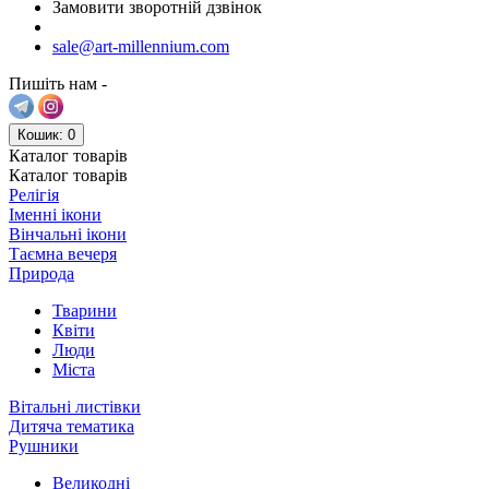
Замовити зворотній дзвінок
sale@art-millennium.com
Пишіть нам -
Кошик
: 0
Каталог
товарів
Каталог
товарів
Релігія
Іменні ікони
Вінчальні ікони
Таємна вечеря
Природа
Тварини
Квіти
Люди
Міста
Вітальні листівки
Дитяча тематика
Рушники
Великодні