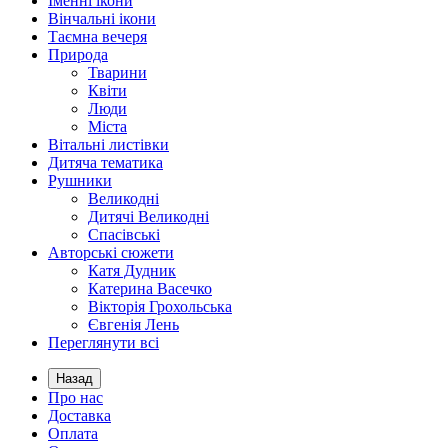
Іменні ікони
Вінчальні ікони
Таємна вечеря
Природа
Тварини
Квіти
Люди
Міста
Вітальні листівки
Дитяча тематика
Рушники
Великодні
Дитячі Великодні
Спасівські
Авторські сюжети
Катя Дудник
Катерина Васечко
Вікторія Грохольська
Євгенія Лень
Переглянути всі
Назад
Про нас
Доставка
Оплата