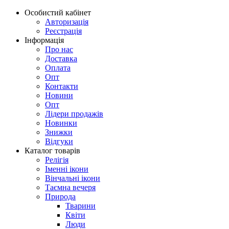
Особистий кабінет
Авторизація
Реєстрація
Інформація
Про нас
Доставка
Оплата
Опт
Контакти
Новини
Опт
Лідери продажів
Новинки
Знижки
Відгуки
Каталог товарів
Релігія
Іменні ікони
Вінчальні ікони
Таємна вечеря
Природа
Тварини
Квіти
Люди