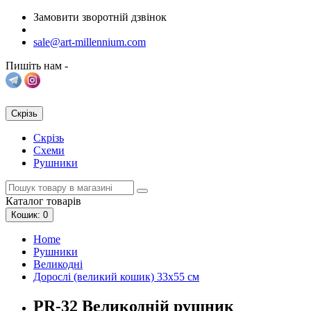
Замовити зворотній дзвінок
sale@art-millennium.com
Пишіть нам -
Скрізь
Скрізь
Схеми
Рушники
Каталог
товарів
Кошик
: 0
Home
Рушники
Великодні
Дорослі (великий кошик) 33х55 см
PR-32 Великодній рушник