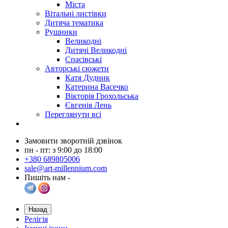
Міста
Вітальні листівки
Дитяча тематика
Рушники
Великодні
Дитячі Великодні
Спасівські
Авторські сюжети
Катя Дудник
Катерина Васечко
Вікторія Грохольська
Євгенія Лень
Переглянути всі
Замовити зворотній дзвінок
пн - пт: з 9:00 до 18:00
+380 689805006
sale@art-millennium.com
Пишіть нам -
Назад
Релігія