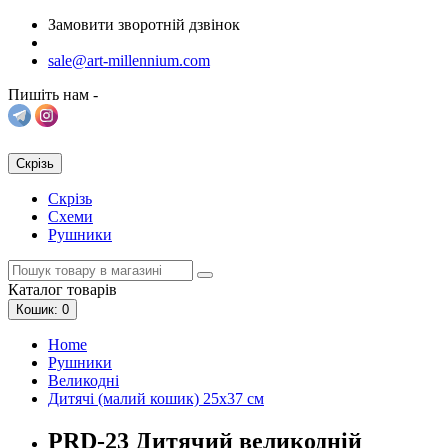
Замовити зворотній дзвінок
sale@art-millennium.com
Пишіть нам -
Скрізь
Скрізь
Схеми
Рушники
Каталог
товарів
Кошик
: 0
Home
Рушники
Великодні
Дитячі (малий кошик) 25х37 см
PRD-23 Дитячий великодній