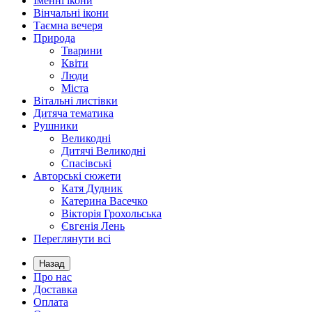
Іменні ікони
Вінчальні ікони
Таємна вечеря
Природа
Тварини
Квіти
Люди
Міста
Вітальні листівки
Дитяча тематика
Рушники
Великодні
Дитячі Великодні
Спасівські
Авторські сюжети
Катя Дудник
Катерина Васечко
Вікторія Грохольська
Євгенія Лень
Переглянути всі
Назад
Про нас
Доставка
Оплата