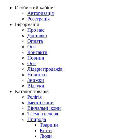
Особистий кабінет
Авторизація
Реєстрація
Інформація
Про нас
Доставка
Оплата
Опт
Контакти
Новини
Опт
Лідери продажів
Новинки
Знижки
Відгуки
Каталог товарів
Релігія
Іменні ікони
Вінчальні ікони
Таємна вечеря
Природа
Тварини
Квіти
Люди