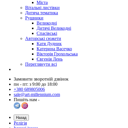
Міста
Вітальні листівки
Дитяча тематика
Рушники
Великодні
Дитячі Великодні
Спасівські
Авторські сюжети
Катя Дудник
Катерина Васечко
Вікторія Грохольська
Євгенія Лень
Переглянути всі
Замовити зворотній дзвінок
пн - пт: з 9:00 до 18:00
+380 689805006
sale@art-millennium.com
Пишіть нам -
Назад
Релігія