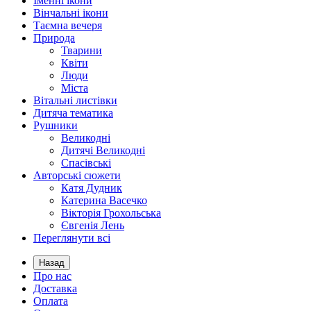
Іменні ікони
Вінчальні ікони
Таємна вечеря
Природа
Тварини
Квіти
Люди
Міста
Вітальні листівки
Дитяча тематика
Рушники
Великодні
Дитячі Великодні
Спасівські
Авторські сюжети
Катя Дудник
Катерина Васечко
Вікторія Грохольська
Євгенія Лень
Переглянути всі
Назад
Про нас
Доставка
Оплата