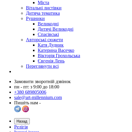
Міста
Вітальні листівки
Дитяча тематика
Рушники
Великодні
Дитячі Великодні
Спасівські
Авторські сюжети
Катя Дудник
Катерина Васечко
Вікторія Грохольська
Євгенія Лень
Переглянути всі
Замовити зворотній дзвінок
пн - пт: з 9:00 до 18:00
+380 689805006
sale@art-millennium.com
Пишіть нам -
Назад
Релігія