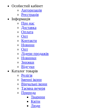
Особистий кабінет
Авторизація
Реєстрація
Інформація
Про нас
Доставка
Оплата
Опт
Контакти
Новини
Опт
Лідери продажів
Новинки
Знижки
Відгуки
Каталог товарів
Релігія
Іменні ікони
Вінчальні ікони
Таємна вечеря
Природа
Тварини
Квіти
Люди