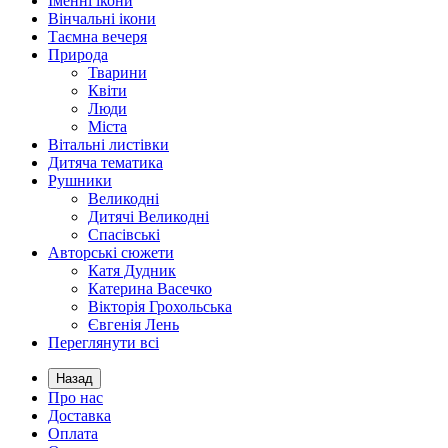
Іменні ікони
Вінчальні ікони
Таємна вечеря
Природа
Тварини
Квіти
Люди
Міста
Вітальні листівки
Дитяча тематика
Рушники
Великодні
Дитячі Великодні
Спасівські
Авторські сюжети
Катя Дудник
Катерина Васечко
Вікторія Грохольська
Євгенія Лень
Переглянути всі
Назад
Про нас
Доставка
Оплата