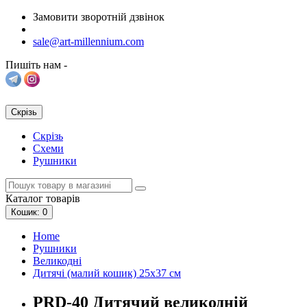
Замовити зворотній дзвінок
sale@art-millennium.com
Пишіть нам -
Скрізь
Скрізь
Схеми
Рушники
Каталог
товарів
Кошик
: 0
Home
Рушники
Великодні
Дитячі (малий кошик) 25х37 см
PRD-40 Дитячий великодній