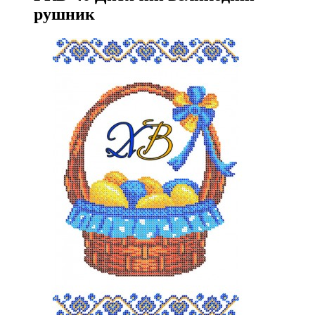
рушник