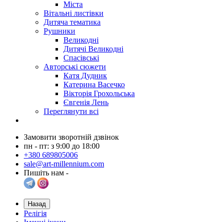
Міста
Вітальні листівки
Дитяча тематика
Рушники
Великодні
Дитячі Великодні
Спасівські
Авторські сюжети
Катя Дудник
Катерина Васечко
Вікторія Грохольська
Євгенія Лень
Переглянути всі
Замовити зворотній дзвінок
пн - пт: з 9:00 до 18:00
+380 689805006
sale@art-millennium.com
Пишіть нам -
Назад
Релігія