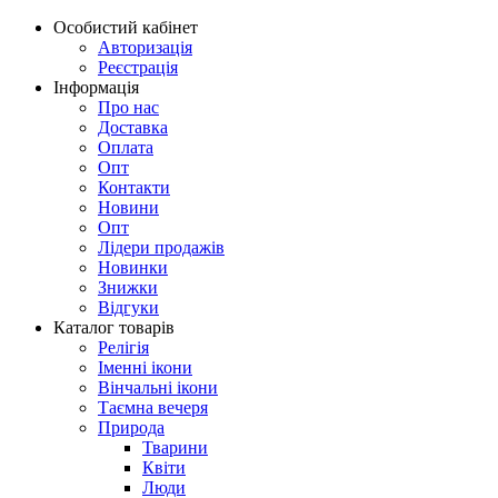
Особистий кабінет
Авторизація
Реєстрація
Інформація
Про нас
Доставка
Оплата
Опт
Контакти
Новини
Опт
Лідери продажів
Новинки
Знижки
Відгуки
Каталог товарів
Релігія
Іменні ікони
Вінчальні ікони
Таємна вечеря
Природа
Тварини
Квіти
Люди