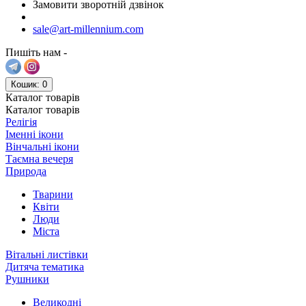
Замовити зворотній дзвінок
sale@art-millennium.com
Пишіть нам -
Кошик
: 0
Каталог
товарів
Каталог
товарів
Релігія
Іменні ікони
Вінчальні ікони
Таємна вечеря
Природа
Тварини
Квіти
Люди
Міста
Вітальні листівки
Дитяча тематика
Рушники
Великодні