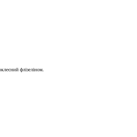
оклеєний флізеліном.