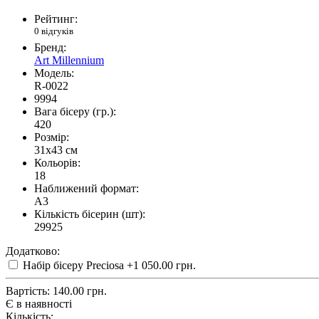
Рейтинг:
0 відгуків
Бренд:
Art Millennium
Модель:
R-0022
9994
Вага бісеру (гр.):
420
Розмір:
31x43 см
Кольорів:
18
Наближений формат:
A3
Кількість бісерин (шт):
29925
Додатково:
Набір бісеру Preciosa
+1 050.00 грн.
Вартість:
140.00 грн.
Є в наявності
Кількість: