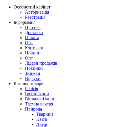
Особистий кабінет
Авторизація
Реєстрація
Інформація
Про нас
Доставка
Оплата
Опт
Контакти
Новини
Опт
Лідери продажів
Новинки
Знижки
Відгуки
Каталог товарів
Релігія
Іменні ікони
Вінчальні ікони
Таємна вечеря
Природа
Тварини
Квіти
Люди