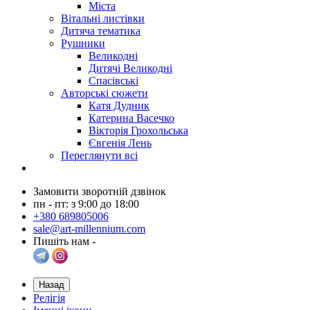
Міста
Вітальні листівки
Дитяча тематика
Рушники
Великодні
Дитячі Великодні
Спасівські
Авторські сюжети
Катя Дудник
Катерина Васечко
Вікторія Грохольська
Євгенія Лень
Переглянути всі
Замовити зворотній дзвінок
пн - пт: з 9:00 до 18:00
+380 689805006
sale@art-millennium.com
Пишіть нам -
Назад
Релігія