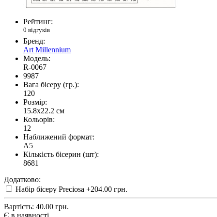
Рейтинг:
0 відгуків
Бренд:
Art Millennium
Модель:
R-0067
9987
Вага бісеру (гр.):
120
Розмір:
15.8x22.2 см
Кольорів:
12
Наближений формат:
A5
Кількість бісерин (шт):
8681
Додатково:
Набір бісеру Preciosa
+204.00 грн.
Вартість:
40.00 грн.
Є в наявності