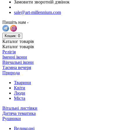
Замовити зворотній дзвінок
sale@art-millennium.com
Пишіть нам -
Кошик
: 0
Каталог
товарів
Каталог
товарів
Релігія
Іменні ікони
Вінчальні ікони
Таємна вечеря
Природа
Тварини
Квіти
Люди
Міста
Вітальні листівки
Дитяча тематика
Рушники
Великодні