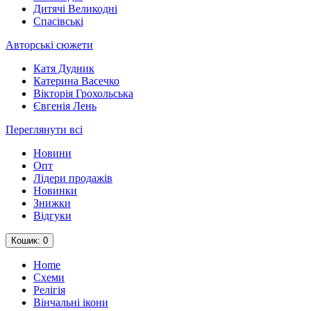
Дитячі Великодні
Спасівські
Авторські сюжети
Катя Дудник
Катерина Васечко
Вікторія Грохольська
Євгенія Лень
Переглянути всі
Новини
Опт
Лідери продажів
Новинки
Знижки
Відгуки
Кошик
: 0
Home
Схеми
Релігія
Вінчальні ікони