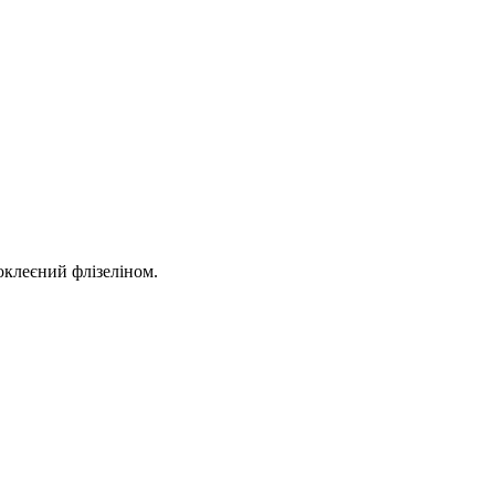
оклеєний флізеліном.