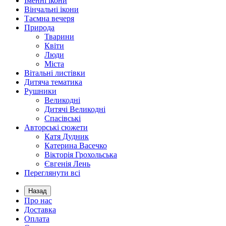
Іменні ікони
Вінчальні ікони
Таємна вечеря
Природа
Тварини
Квіти
Люди
Міста
Вітальні листівки
Дитяча тематика
Рушники
Великодні
Дитячі Великодні
Спасівські
Авторські сюжети
Катя Дудник
Катерина Васечко
Вікторія Грохольська
Євгенія Лень
Переглянути всі
Назад
Про нас
Доставка
Оплата