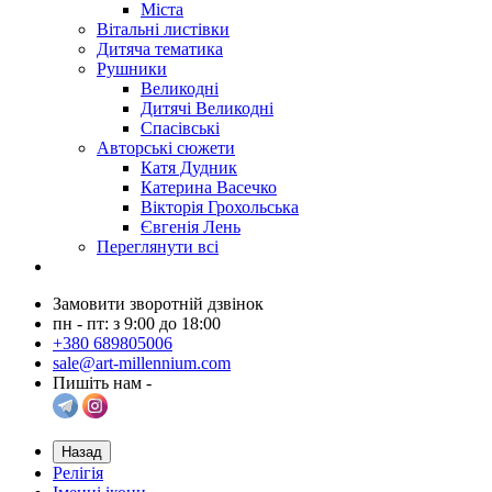
Міста
Вітальні листівки
Дитяча тематика
Рушники
Великодні
Дитячі Великодні
Спасівські
Авторські сюжети
Катя Дудник
Катерина Васечко
Вікторія Грохольська
Євгенія Лень
Переглянути всі
Замовити зворотній дзвінок
пн - пт: з 9:00 до 18:00
+380 689805006
sale@art-millennium.com
Пишіть нам -
Назад
Релігія