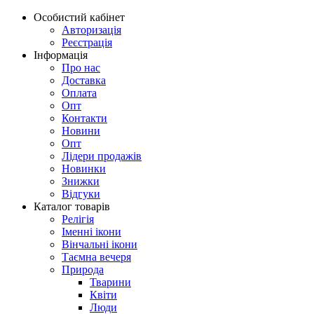
Особистий кабінет
Авторизація
Реєстрація
Інформація
Про нас
Доставка
Оплата
Опт
Контакти
Новини
Опт
Лідери продажів
Новинки
Знижки
Відгуки
Каталог товарів
Релігія
Іменні ікони
Вінчальні ікони
Таємна вечеря
Природа
Тварини
Квіти
Люди