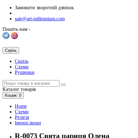
Замовити зворотній дзвінок
sale@art-millennium.com
Пишіть нам -
Скрізь
Скрізь
Схеми
Рушники
Каталог
товарів
Кошик
: 0
Home
Схеми
Релігія
Іменні ікони
R-0073 Свята цариця Олена